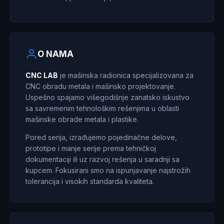
O NAMA
CNC LAB
je mašinska radionica specijalizovana za
CNC obradu metala i mašinsko projektovanje.
Uspešno spajamo višegodišnje zanatsko iskustvo
sa savremenim tehnološkim rešenjima u oblasti
mašinske obrade metala i plastike.
Pored serija, izrađujemo pojedinačne delove,
prototipe i manje serije prema tehničkoj
dokumentaciji ili uz razvoj rešenja u saradnji sa
kupcem. Fokusirani smo na ispunjavanje najstrožih
tolerancija i visokih standarda kvaliteta.