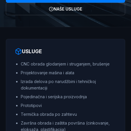
NAŠE USLUGE
USLUGE
CNC obrada glodanjem i struganjem, brušenje
Projektovanje mašina i alata
Izrada delova po narudžbini i tehničkoj
dokumentaciji
Pojedinačna i serijska proizvodnja
Prototipovi
Termička obrada po zahtevu
Završna obrada i zaštita površina (cinkovanje,
eloksaža, plastifikacija)