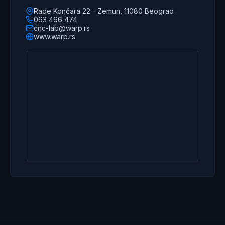
Rade Končara 22 - Zemun, 11080 Beograd
063 466 474
cnc-lab@warp.rs
www.warp.rs