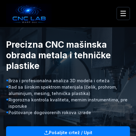
☰
Precizna CNC mašinska
obrada metala i tehničke
plastike
Brza i profesionalna analiza 3D modela i crteža
Rad sa širokim spektrom materijala (čelik, prohrom,
aluminijum, mesing, tehnička plastika)
Rigorozna kontrola kvaliteta, mernim instrumentima, pre
isporuke
Poštovanje dogovorenih rokova izrade
Pošaljite crtež / Upit